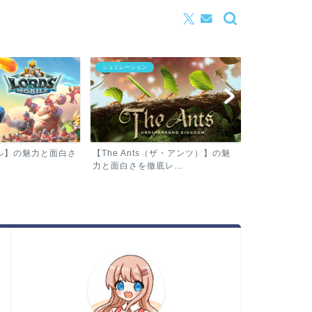
RPG
RPG
【ラグナドール 妖しき皇帝と終焉
（ザ・アンツ）】の魅
【勝利の女神 
の夜叉姫】の魅力と面白さ...
...
魅力と面白さを