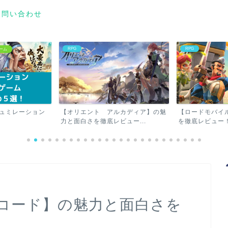
お問い合わせ
RPG
シュミレーション
ルカディア】の魅
【ロードモバイル】の魅力と面白さ
【The Ants
ュー...
を徹底レビュー！
力と面白さを徹底レ
コード】の魅力と面白さを