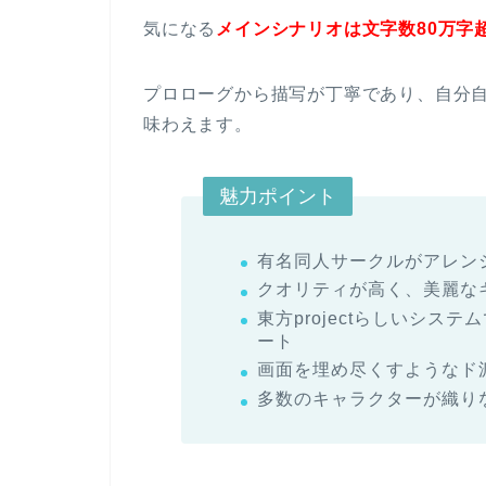
気になる
メインシナリオは文字数80万字
プロローグから描写が丁寧であり、自分
味わえます。
魅力ポイント
有名同人サークルがアレンジし
クオリティが高く、美麗な
東方projectらしいシ
ート
画面を埋め尽くすようなド
多数のキャラクターが織り