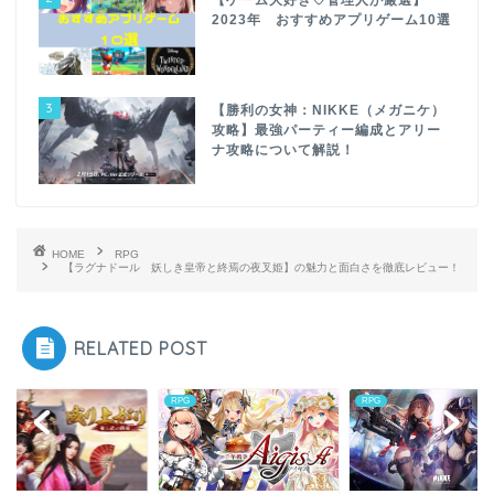
2023年 おすすめアプリゲーム10選
3
【勝利の女神：NIKKE（メガニケ）
攻略】最強パーティー編成とアリー
ナ攻略について解説！
HOME
RPG
【ラグナドール 妖しき皇帝と終焉の夜叉姫】の魅力と面白さを徹底レビュー！
RELATED POST
RPG
RPG