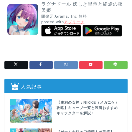
ラグナドール 妖しき皇帝と終焉の夜
叉姫
開発元:
Grams, Inc
無料
posted with
アプリーチ
人気記事
1
【勝利の女神：NIKKE（メガニケ）
攻略】キューブ一覧と装着おすすめ
キャラクターを解説！
2
【ゲーム大好き♡管理人が厳選】