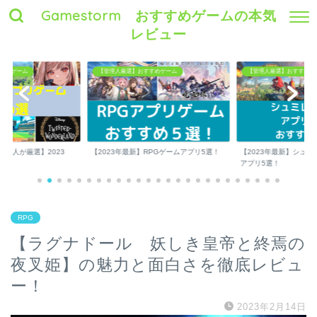
Gamestorm おすすめゲームの本気
レビュー
すめゲーム
【管理人厳選】おすすめゲーム
【管理人厳選】おすすめゲ
理人が厳選】2023
【2023年最新】RPGゲームアプリ5選！
【2023年最新】シュ
..
アプリ5選！
RPG
【ラグナドール 妖しき皇帝と終焉の
夜叉姫】の魅力と面白さを徹底レビュ
ー！
2023年2月14日