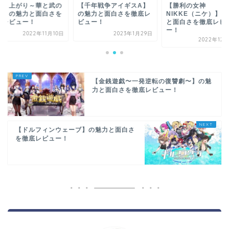
成り上がり～華と武の
【千年戦争アイギスA】
【勝利の女神
国】の魅力と面白さを
の魅力と面白さを徹底レ
NIKKE（ニケ）】
底レビュー！
ビュー！
と面白さを徹底レビ
ー！
2022年11月10日
2023年1月29日
2022年12
【金銭遊戯〜一発逆転の復讐劇〜】の魅
力と面白さを徹底レビュー！
【ドルフィンウェーブ】の魅力と面白さ
を徹底レビュー！