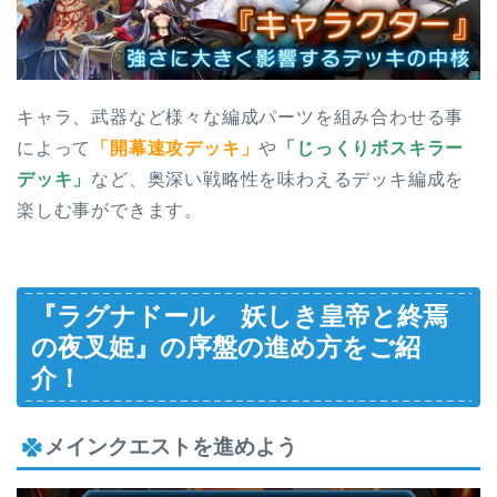
キャラ、武器など様々な編成パーツを組み合わせる事
によって
「開幕速攻デッキ」
や
「じっくりボスキラー
デッキ」
など、奥深い戦略性を味わえるデッキ編成を
楽しむ事ができます。
『
ラグナドール 妖しき皇帝と終焉
の夜叉姫
』の序盤の進め方をご紹
介！
メインクエストを進めよう