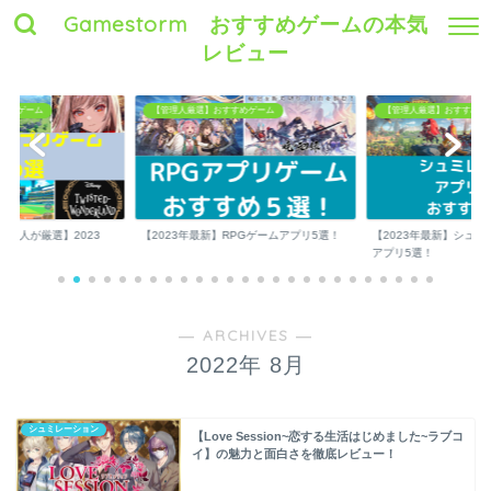
Gamestorm おすすめゲームの本気
レビュー
すめゲーム
【管理人厳選】おすすめゲーム
【管理人厳選】おすすめゲ
理人が厳選】2023
【2023年最新】RPGゲームアプリ5選！
【2023年最新】シュ
..
アプリ5選！
― ARCHIVES ―
2022年 8月
シュミレーション
【Love Session~恋する生活はじめました~ラブコ
イ】の魅力と面白さを徹底レビュー！