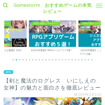
Gamestorm おすすめゲームの本気
レビュー
すめゲーム
【管理人厳選】おすすめゲーム
【管理人厳選】おすすめゲ
理人が厳選】2023
【2023年最新】RPGゲームアプリ5選！
【2023年最新】シュ
..
アプリ5選！
RPG
【剣と魔法のログレス いにしえの
女神】の魅力と面白さを徹底レビュー
2023年2月11日