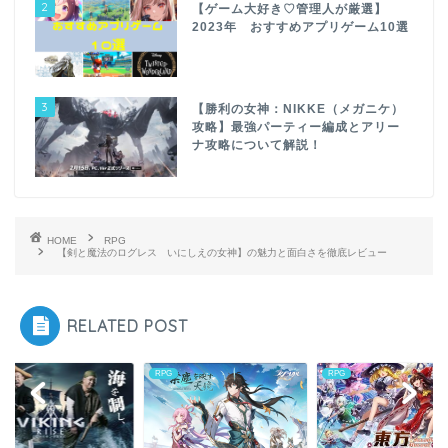
2
【ゲーム大好き♡管理人が厳選】
2023年 おすすめアプリゲーム10選
3
【勝利の女神：NIKKE（メガニケ）
攻略】最強パーティー編成とアリー
ナ攻略について解説！
HOME
RPG
【剣と魔法のログレス いにしえの女神】の魅力と面白さを徹底レビュー
RELATED POST
RPG
RPG