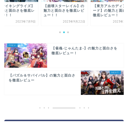
ヴァイキングライズ】
【崩壊スターレイル】の
【東方アルカディア
魅力と面白さを徹底レ
魅力と面白さを徹底レビ
ード】の魅力と面白
ュー！！
ュー！！
徹底レビュー！
2023年7月9日
2023年9月22日
2023年2
【雀魂-じゃんたま-】の魅力と面白さを
徹底レビュー！
【パズル＆サバイバル】の魅力と面白さ
を徹底レビュー